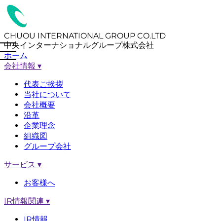
CHUOU INTERNATIONAL GROUP CO.LTD
中央インターナショナルグループ株式会社
ホーム
会社情報
▾
代表ご挨拶
当社について
会社概要
沿革
企業理念
組織図
グループ会社
サービス
▾
お客様へ
IR情報関連
▾
IR情報