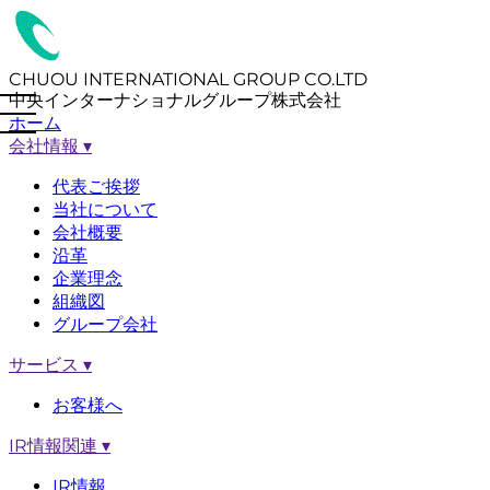
CHUOU INTERNATIONAL GROUP CO.LTD
中央インターナショナルグループ株式会社
ホーム
会社情報
▾
代表ご挨拶
当社について
会社概要
沿革
企業理念
組織図
グループ会社
サービス
▾
お客様へ
IR情報関連
▾
IR情報