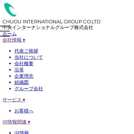
CHUOU INTERNATIONAL GROUP CO.LTD
中央インターナショナルグループ株式会社
ホーム
会社情報
▾
代表ご挨拶
当社について
会社概要
沿革
企業理念
組織図
グループ会社
サービス
▾
お客様へ
IR情報関連
▾
IR情報