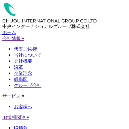
CHUOU INTERNATIONAL GROUP CO.LTD
中央インターナショナルグループ株式会社
ホーム
会社情報
▾
代表ご挨拶
当社について
会社概要
沿革
企業理念
組織図
グループ会社
サービス
▾
お客様へ
IR情報関連
▾
IR情報