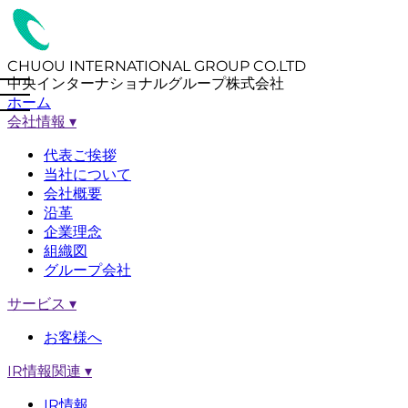
CHUOU INTERNATIONAL GROUP CO.LTD
中央インターナショナルグループ株式会社
ホーム
会社情報
▾
代表ご挨拶
当社について
会社概要
沿革
企業理念
組織図
グループ会社
サービス
▾
お客様へ
IR情報関連
▾
IR情報