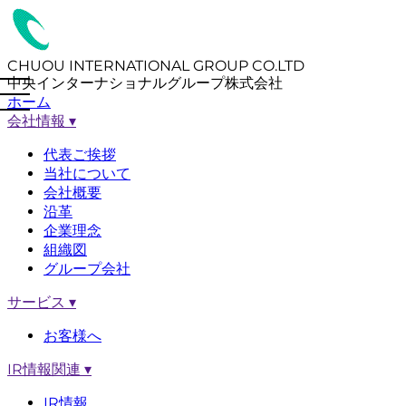
CHUOU INTERNATIONAL GROUP CO.LTD
中央インターナショナルグループ株式会社
ホーム
会社情報
▾
代表ご挨拶
当社について
会社概要
沿革
企業理念
組織図
グループ会社
サービス
▾
お客様へ
IR情報関連
▾
IR情報