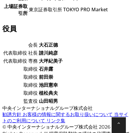
上場証券取
東京証券取引所 TOKYO PRO Market
引所
役員
会長
大石正德
代表取締役 社長
請川純彦
代表取締役 専務
大坪紀美子
取締役
石井露
取締役
前田崇
取締役
池田憲幸
取締役
植松典夫
監査役
山田昭男
中央インターナショナルグループ株式会社
勧誘方針
お客様の情報に関するお取り扱いについて
当サイ
トのご利用について
リンク集
© 中央インターナショナルグループ株式会社 2026 All