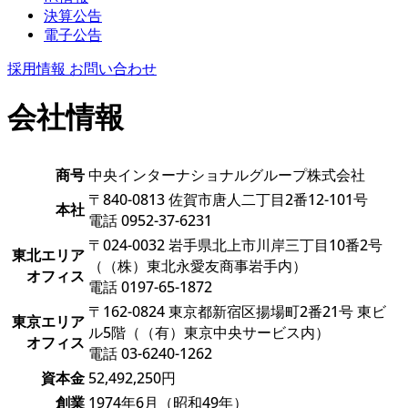
決算公告
電子公告
採用情報
お問い合わせ
会社情報
商号
中央インターナショナルグループ株式会社
〒840-0813 佐賀市唐人二丁目2番12-101号
本社
電話 0952-37-6231
〒024-0032 岩手県北上市川岸三丁目10番2号
東北エリア
（（株）東北永愛友商事岩手内）
オフィス
電話 0197-65-1872
〒162-0824 東京都新宿区揚場町2番21号 東ビ
東京エリア
ル5階（（有）東京中央サービス内）
オフィス
電話 03-6240-1262
資本金
52,492,250円
創業
1974年6月（昭和49年）