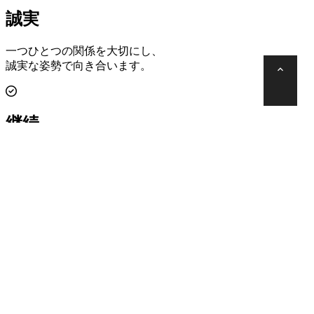
誠実
一つひとつの関係を大切にし、
誠実な姿勢で向き合います。
継続
日々の積み重ねを大切にし、
安定した歩みを続けます。
信頼
地域やお客様との信頼を大切にし、
着実に取り組みます。
会社情報