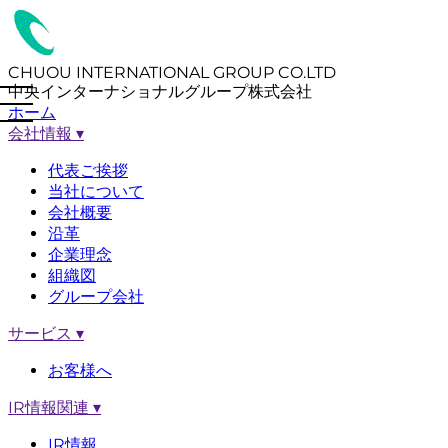
CHUOU INTERNATIONAL GROUP CO.LTD
中央インターナショナルグループ株式会社
ホーム
会社情報
▾
代表ご挨拶
当社について
会社概要
沿革
企業理念
組織図
グループ会社
サービス
▾
お客様へ
IR情報関連
▾
IR情報