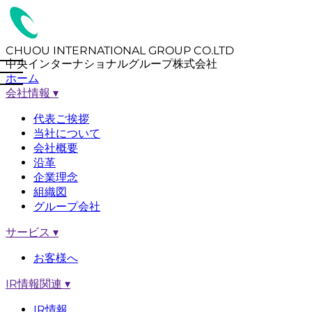
CHUOU INTERNATIONAL GROUP CO.LTD
中央インターナショナルグループ株式会社
ホーム
会社情報
▾
代表ご挨拶
当社について
会社概要
沿革
企業理念
組織図
グループ会社
サービス
▾
お客様へ
IR情報関連
▾
IR情報