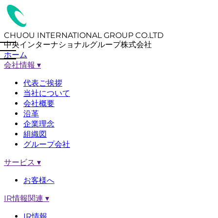
CHUOU INTERNATIONAL GROUP CO.LTD
中央インターナショナルグループ株式会社
ホーム
会社情報
▾
代表ご挨拶
当社について
会社概要
沿革
企業理念
組織図
グループ会社
サービス
▾
お客様へ
IR情報関連
▾
IR情報