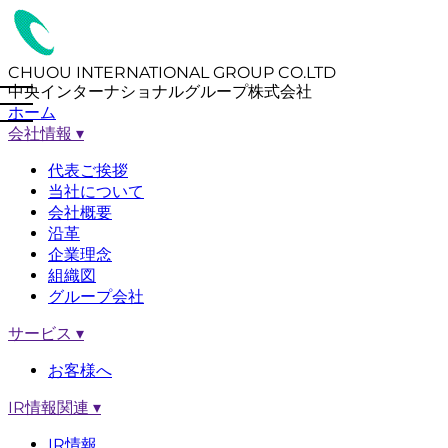
CHUOU INTERNATIONAL GROUP CO.LTD
中央インターナショナルグループ株式会社
ホーム
会社情報
▾
代表ご挨拶
当社について
会社概要
沿革
企業理念
組織図
グループ会社
サービス
▾
お客様へ
IR情報関連
▾
IR情報