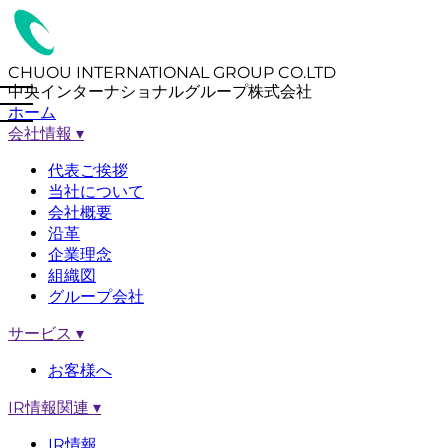
CHUOU INTERNATIONAL GROUP CO.LTD
中央インターナショナルグループ株式会社
ホーム
会社情報
▾
代表ご挨拶
当社について
会社概要
沿革
企業理念
組織図
グループ会社
サービス
▾
お客様へ
IR情報関連
▾
IR情報