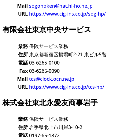
Mail
sogohoken@hat.hi-ho.ne.jp
URL
https://www.cig-ins.co.jp/sog-hp/
有限会社東京中央サービス
業務
保険サービス業務
住所
東京都新宿区揚場町2-21 東ビル5階
電話
03-6265-0100
Fax
03-6265-0090
Mail
tcs@clock.ocn.ne.jp
URL
https://www.cig-ins.co.jp/tcs-hp/
株式会社東北永愛友商事岩手
業務
保険サービス業務
住所
岩手県北上市川岸3-10-2
電話
0197-65-1872