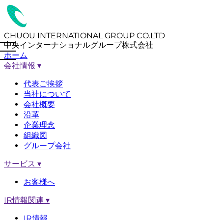
CHUOU INTERNATIONAL GROUP CO.LTD
中央インターナショナルグループ株式会社
ホーム
会社情報
▾
代表ご挨拶
当社について
会社概要
沿革
企業理念
組織図
グループ会社
サービス
▾
お客様へ
IR情報関連
▾
IR情報